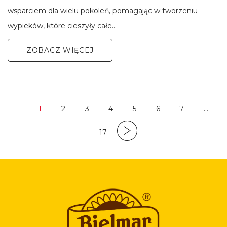
wsparciem dla wielu pokoleń, pomagając w tworzeniu
wypieków, które cieszyły całe…
ZOBACZ WIĘCEJ
1
2
3
4
5
6
7
…
(Obecna)
17
Ostatni